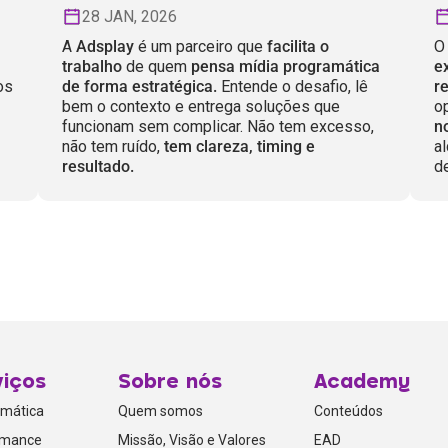
28 JAN, 2026
A
Adsplay
é um parceiro que
facilita o
trabalho
de quem
pensa mídia programática
e
os
de forma estratégica.
Entende o desafio, lê
r
bem o contexto e entrega soluções que
o
funcionam sem complicar. Não tem excesso,
n
não tem ruído,
tem clareza, timing e
a
resultado.
d
viços
Sobre nós
Academy
amática
Quem somos
Conteúdos
rmance
Missão, Visão e Valores
EAD