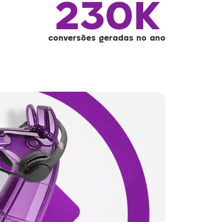
230K
o
conversões geradas no ano