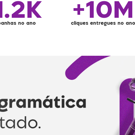
1.2K
+10M
anhas no ano
cliques entregues no an