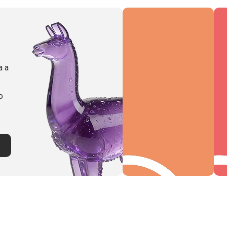
a a
o
Performance