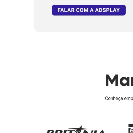
Ma
Conheça empre