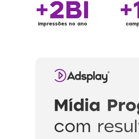
+2BI
+
impressões no ano
camp